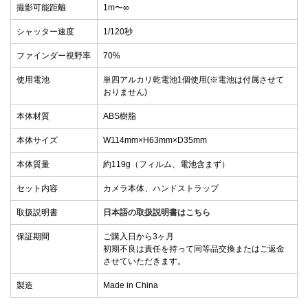
撮影可能距離
1m〜∞
シャッター速度
1/120秒
ファインダー視野率
70%
使用電池
単四アルカリ乾電池1個使用(※電池は付属させて
おりません)
本体材質
ABS樹脂
本体サイズ
W114mm×H63mm×D35mm
本体質量
約119g（フィルム、電池含まず）
セット内容
カメラ本体、ハンドストラップ
取扱説明書
日本語の取扱説明書はこちら
保証期間
ご購入日から3ヶ月
初期不良は責任を持って同等品交換またはご返金
させていただきます。
製造
Made in China