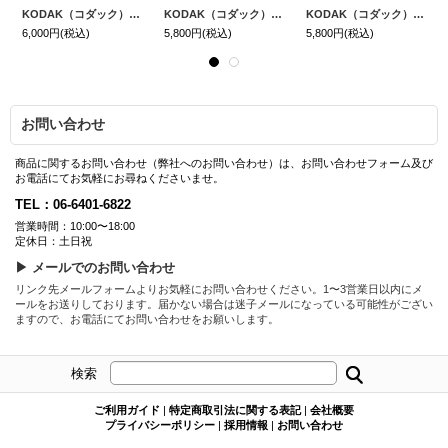
KODAK（コダック）M38 フィルムカメラ｜イエロー ＋ FUJIFILM400 36枚撮り｜1本パック プレゼント中！
KODAK（コダック）M35 フィルムカメラ｜パープル ＋ FUJIFILM400 36枚撮り｜1本パック プレゼント中！
KODAK（コダック）M35 フィルムカメラ｜セルリアンブルー ＋ FUJIFILM400 36枚撮り｜1本パック プレゼント中！
6,000円
(税込)
5,800円
(税込)
5,800円
(税込)
お問い合わせ
商品に関するお問い合わせ（弊社へのお問い合わせ）は、お問い合わせフォーム及び
お電話にてお気軽にお尋ねくださいませ。
TEL：06-6401-6822
営業時間：10:00〜18:00
定休日：土日祝
▶ メールでのお問い合わせ
リンク先メールフォームよりお気軽にお問い合わせください。1〜3営業日以内にメ
ールをお送りしております。届かない場合は迷子メールになっている可能性がござい
ますので、お電話にてお問い合わせをお願いします。
検索
ご利用ガイド
|
特定商取引法に関する表記
|
会社概要
プライバシーポリシー
|
採用情報
|
お問い合わせ