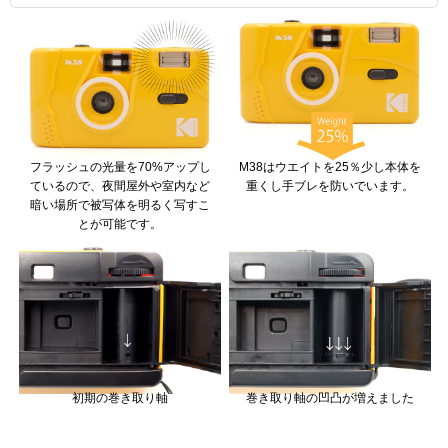
フラッシュの光量を70%アップし
M38はウエイトを25％少し本体を
ているので、夜間屋外や室内など
重くし手ブレを防いでいます。
暗い場所で被写体を明るく写すこ
とが可能です。
初期の巻き取り軸
巻き取り軸の凹凸が増えました