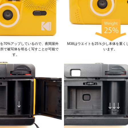
を70%アップしているので、夜間屋外
M38はウエイトを25％少し本体を重く
場所で被写体を明るく写すことが可能で
います。
す。