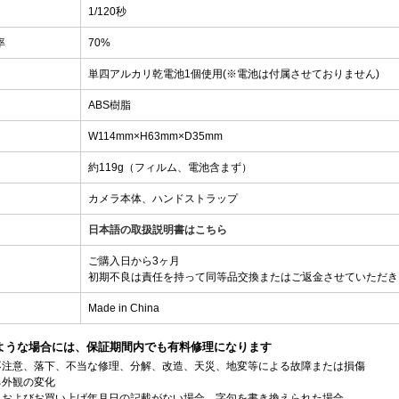
1/120秒
率
70%
単四アルカリ乾電池1個使用(※電池は付属させておりません)
ABS樹脂
W114mm×H63mm×D35mm
約119g（フィルム、電池含まず）
カメラ本体、ハンドストラップ
日本語の取扱説明書はこちら
ご購入日から3ヶ月
初期不良は責任を持って同等品交換またはご返金させていただき
Made in China
ような場合には、保証期間内でも有料修理になります
不注意、落下、不当な修理、分解、改造、天災、地変等による故障または損傷
る外観の変化
、およびお買い上げ年月日の記載がない場合、字句を書き換えられた場合