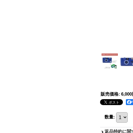
販売価格
:
6,00
数量
:
返品特約に関