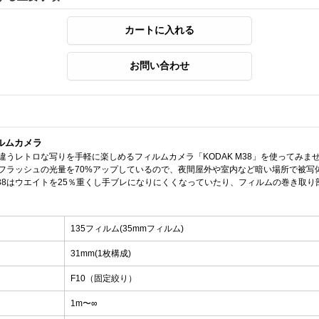
ィルムカメラ
違うレトロな写りを手軽に楽しめるフィルムカメラ「KODAK M38」を使ってみませ
フラッシュの光量を70%アップしているので、夜間屋外や室内など暗い場所で被写
38はウエイトを25％重くし手ブレになりにくくなっていたり、フィルムの巻き取り
135フィルム(35mmフィルム)
31mm(1枚構成)
F10（固定絞り）
1m〜∞