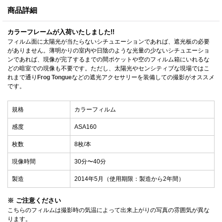
商品詳細
カラーフレームが入荷いたしました!!
フィルム面に太陽光が当たらないシチュエーションであれば、遮光板の必要
がありません。薄明かりの室内や日陰のような光量の少ないシチュエーショ
ンであれば、現像が完了するまでの間ポケットや空のフィルム箱にいれるな
どの暗室での現像も不要です。ただし、太陽光やセンシティブな現場ではこ
れまで通り
Frog Tongue
などの遮光アクセサリーを装備しての撮影がオススメ
です。
規格
カラーフィルム
感度
ASA160
枚数
8枚/本
現像時間
30分〜40分
製造
2014年5月（使用期限：製造から2年間）
※ ご注意ください
こちらのフィルムは撮影時の気温によって出来上がりの写真の雰囲気が異な
ります。