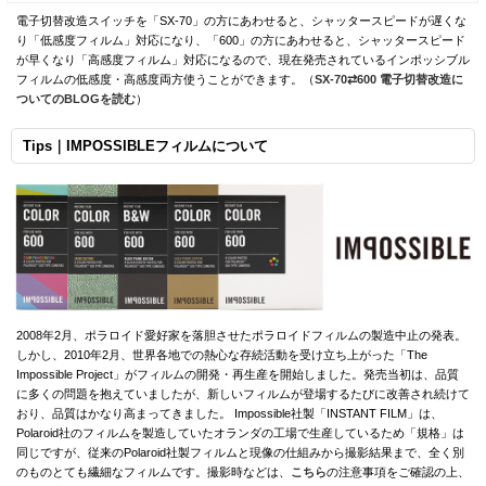
電子切替改造スイッチを「SX-70」の方にあわせると、シャッタースピードが遅くな
り「低感度フィルム」対応になり、「600」の方にあわせると、シャッタースピード
が早くなり「高感度フィルム」対応になるので、現在発売されているインポッシブル
フィルムの低感度・高感度両方使うことができます。（
SX-70⇄600 電子切替改造に
ついてのBLOGを読む
）
Tips｜IMPOSSIBLEフィルムについて
2008年2月、ポラロイド愛好家を落胆させたポラロイドフィルムの製造中止の発表。
しかし、2010年2月、世界各地での熱心な存続活動を受け立ち上がった「The
Impossible Project」がフィルムの開発・再生産を開始しました。発売当初は、品質
に多くの問題を抱えていましたが、新しいフィルムが登場するたびに改善され続けて
おり、品質はかなり高まってきました。 Impossible社製「INSTANT FILM」は、
Polaroid社のフィルムを製造していたオランダの工場で生産しているため「規格」は
同じですが、従来のPolaroid社製フィルムと現像の仕組みから撮影結果まで、全く別
のものとても繊細なフィルムです。撮影時などは、
こちら
の注意事項をご確認の上、