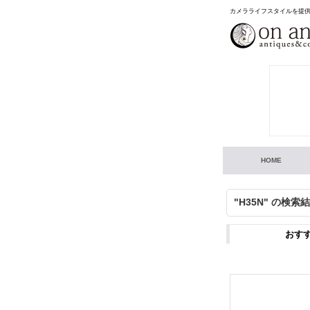
カメラライフスタイルを提
HOME
"H35N"
の
検索結
おす