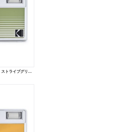
KODAK（コダック）EKTAR H35N｜ストライプグリーン