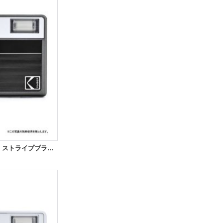
KODAK（コダック）EKTAR H35N｜ストライプブラック