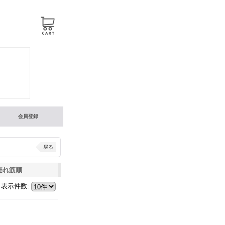
会員登録
戻る
売れ筋順
表示件数
: