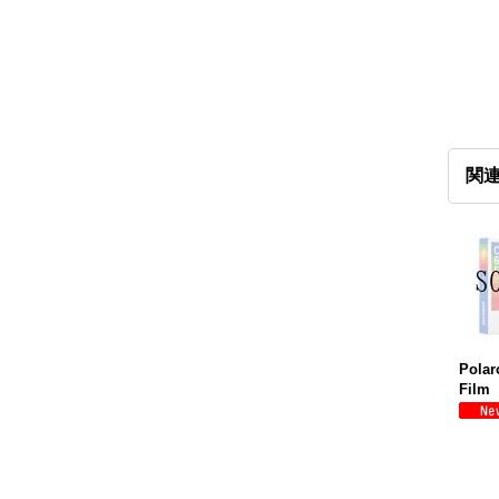
関
Polar
Film