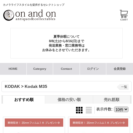
カメラライフスタイルを提供するセレクトショップ
夏季休暇について
8/8(土)から8/16(日)まで
発送業務・窓口業務等は
お休みをとさせていただきます。
HOME
Category
Contact
ログイン
会員登録
KODAK > Kodak M35
一覧
おすすめ順
価格の安い順
売れ筋順
表示件数
: