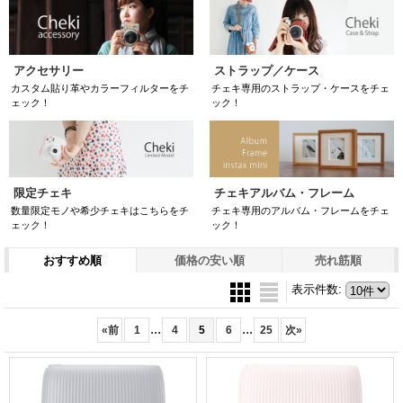
アクセサリー
ストラップ／ケース
カスタム貼り革やカラーフィルターをチ
チェキ専用のストラップ・ケースをチェ
ェック！
ック！
チェキアルバム・フレーム
限定チェキ
チェキ専用のアルバム・フレームをチェ
数量限定モノや希少チェキはこちらをチ
ック！
ェック！
おすすめ順
価格の安い順
売れ筋順
表示件数
:
...
...
«
前
1
4
5
6
25
次
»