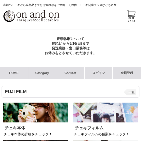
最新のチェキから廃盤品までほぼ全種類をご紹介。その他、チェキ関連グッズなども多数
夏季休暇について
8/8(土)から8/16(日)まで
発送業務・窓口業務等は
お休みをとさせていただきます。
HOME
Category
Contact
ログイン
会員登録
FUJI FILM
一覧
チェキ本体
チェキフィルム
チェキ本体の詳細をチェック！
チェキフィルムの種類をチェック！